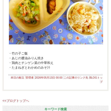
・竹の子ご飯
・あじの醬油みりん焼き
・鶏肉とチンゲン菜の中華和え
・たまねぎとわかめのみそ汁
本日の献立
管理者
2026年05月13日 00:00
この記事のリンク先
BLOGトッ
プ
<<ブログトップへ
キーワード検索