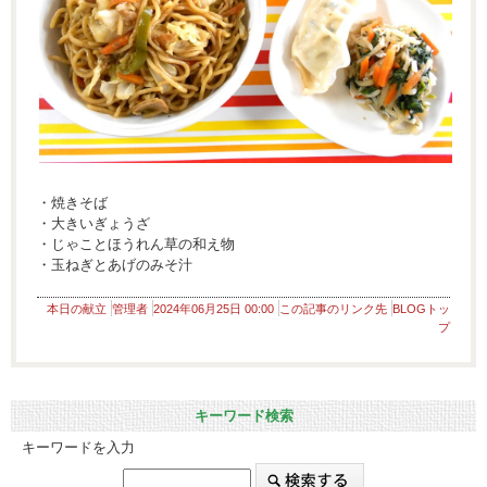
・焼きそば
・大きいぎょうざ
・じゃことほうれん草の和え物
・玉ねぎとあげのみそ汁
本日の献立
管理者
2024年06月25日 00:00
この記事のリンク先
BLOGトッ
プ
キーワード検索
キーワードを入力