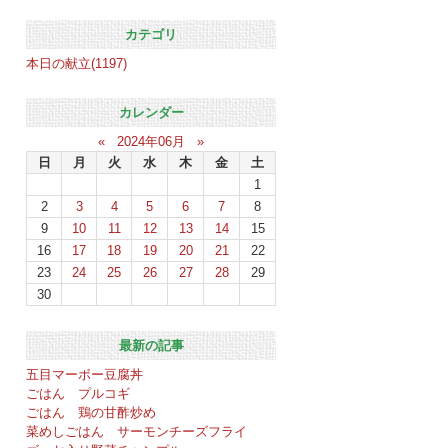
カテゴリ
本日の献立(1197)
カレンダー
«
2024年06月
»
日
月
火
水
木
金
土
1
2
3
4
5
6
7
8
9
10
11
12
13
14
15
16
17
18
19
20
21
22
23
24
25
26
27
28
29
30
最新の記事
五目マーボー豆腐丼
ごはん プルコギ
ごはん 鶏の甘酢炒め
菜めしごはん サーモンチーズフライ