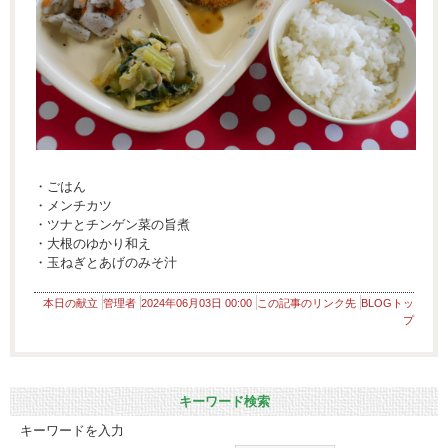
・ごはん
・メンチカツ
・ツナとチンゲン菜の旨煮
・大根のゆかり和え
・玉ねぎとあげのみそ汁
本日の献立
管理者
2024年06月03日 00:00
この記事のリンク先
BLOGトッ
プ
キーワード検索
キーワードを入力