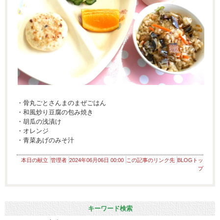
・骨丸ごとさんまのまぜごはん
・和風炒り豆腐の包み焼き
・胡瓜の浅漬け
・オレンジ
・青菜あげのみそ汁
本日の献立
管理者
2024年06月06日 00:00
この記事のリンク先
BLOGトッ
プ
キーワード検索