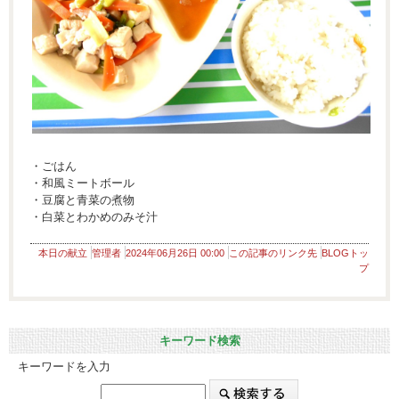
・ごはん
・和風ミートボール
・豆腐と青菜の煮物
・白菜とわかめのみそ汁
本日の献立
管理者
2024年06月26日 00:00
この記事のリンク先
BLOGトッ
プ
キーワード検索
キーワードを入力