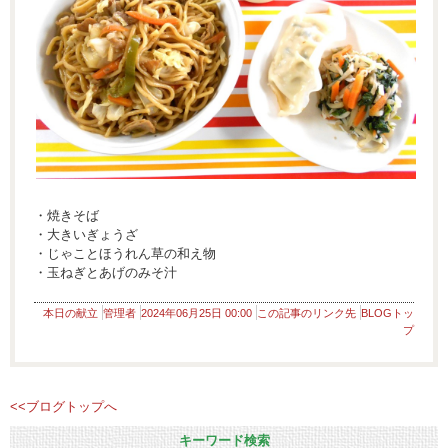
・焼きそば
・大きいぎょうざ
・じゃことほうれん草の和え物
・玉ねぎとあげのみそ汁
本日の献立
管理者
2024年06月25日 00:00
この記事のリンク先
BLOGトッ
プ
<<ブログトップへ
キーワード検索