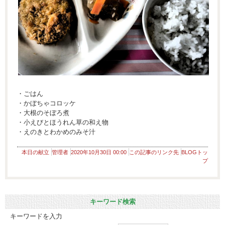
・ごはん
・かぼちゃコロッケ
・大根のそぼろ煮
・小えびとほうれん草の和え物
・えのきとわかめのみそ汁
本日の献立
管理者
2020年10月30日 00:00
この記事のリンク先
BLOGトッ
プ
キーワード検索
キーワードを入力