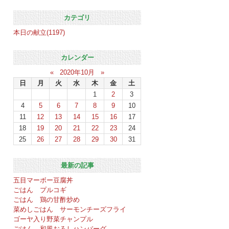
カテゴリ
本日の献立(1197)
カレンダー
«
2020年10月
»
日
月
火
水
木
金
土
1
2
3
4
5
6
7
8
9
10
11
12
13
14
15
16
17
18
19
20
21
22
23
24
25
26
27
28
29
30
31
最新の記事
五目マーボー豆腐丼
ごはん プルコギ
ごはん 鶏の甘酢炒め
菜めしごはん サーモンチーズフライ
ゴーヤ入り野菜チャンプル
ごはん 和風おろしハンバーグ