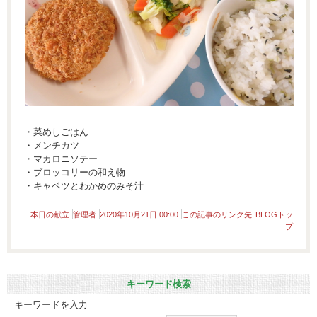
・菜めしごはん
・メンチカツ
・マカロニソテー
・ブロッコリーの和え物
・キャベツとわかめのみそ汁
本日の献立
管理者
2020年10月21日 00:00
この記事のリンク先
BLOGトッ
プ
キーワード検索
キーワードを入力