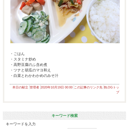
・ごはん
・スタミナ炒め
・高野豆腐のふ含め煮
・ツナと胡瓜のマヨ和え
・白菜とわかわかめのみそ汁
本日の献立
管理者
2020年10月19日 00:00
この記事のリンク先
BLOGトッ
プ
キーワード検索
キーワードを入力