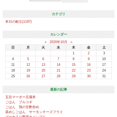
カテゴリ
本日の献立(1197)
カレンダー
«
2020年10月
»
日
月
火
水
木
金
土
1
2
3
4
5
6
7
8
9
10
11
12
13
14
15
16
17
18
19
20
21
22
23
24
25
26
27
28
29
30
31
最新の記事
五目マーボー豆腐丼
ごはん プルコギ
ごはん 鶏の甘酢炒め
菜めしごはん サーモンチーズフライ
ゴーヤ入り野菜チャンプル