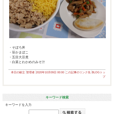
・そぼろ丼
・笹かまぼこ
・五目大豆煮
・白菜とわかめのみそ汁
本日の献立
管理者
2020年10月09日 00:00
この記事のリンク先
BLOGトッ
プ
キーワード検索
キーワードを入力