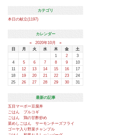
カテゴリ
本日の献立(1197)
カレンダー
«
2020年10月
»
日
月
火
水
木
金
土
1
2
3
4
5
6
7
8
9
10
11
12
13
14
15
16
17
18
19
20
21
22
23
24
25
26
27
28
29
30
31
最新の記事
五目マーボー豆腐丼
ごはん プルコギ
ごはん 鶏の甘酢炒め
菜めしごはん サーモンチーズフライ
ゴーヤ入り野菜チャンプル
ごはん 和風おろしハンバーグ