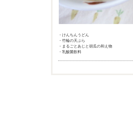
・けんちんうどん
・竹輪の天ぷら
・まるごとあじと胡瓜の和え物
・乳酸菌飲料