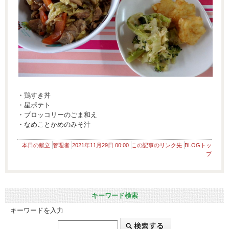
・鶏すき丼
・星ポテト
・ブロッコリーのごま和え
・なめことかめのみそ汁
本日の献立
管理者
2021年11月29日 00:00
この記事のリンク先
BLOGトッ
プ
キーワード検索
キーワードを入力