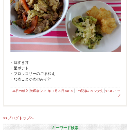
・鶏すき丼
・星ポテト
・ブロッコリーのごま和え
・なめことかめのみそ汁
本日の献立
管理者
2021年11月29日 00:00
この記事のリンク先
BLOGトッ
プ
<<ブログトップへ
キーワード検索