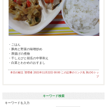
・ごはん
・豚肉と野菜の味噌炒め
・厚揚げの煮物
・干しえびと胡瓜の中華和え
・白菜とわかめのおすまし
本日の献立
管理者
2021年11月22日 00:00
この記事のリンク先
BLOGトッ
プ
キーワード検索
キーワードを入力