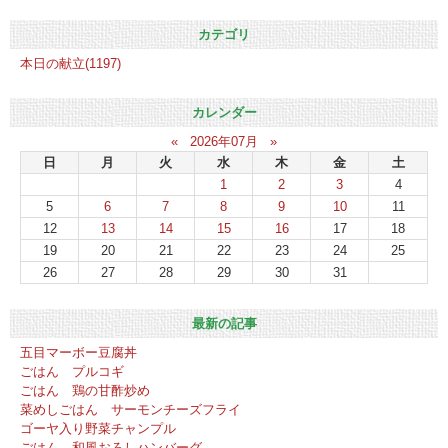
カテゴリ
本日の献立(1197)
カレンダー
«
2026年07月
»
日
月
火
水
木
金
土
1
2
3
4
5
6
7
8
9
10
11
12
13
14
15
16
17
18
19
20
21
22
23
24
25
26
27
28
29
30
31
最新の記事
五目マーボー豆腐丼
ごはん プルコギ
ごはん 鶏の甘酢炒め
菜めしごはん サーモンチーズフライ
ゴーヤ入り野菜チャンプル
ごはん 和風おろしハンバーグ