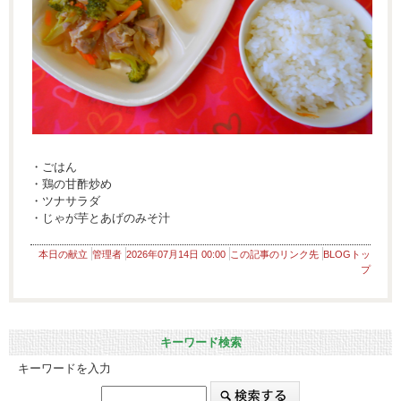
・ごはん
・鶏の甘酢炒め
・ツナサラダ
・じゃが芋とあげのみそ汁
本日の献立
管理者
2026年07月14日 00:00
この記事のリンク先
BLOGトッ
プ
キーワード検索
キーワードを入力