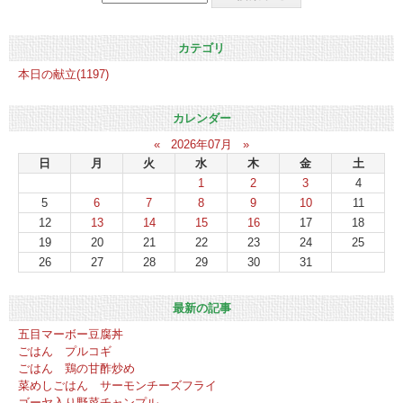
カテゴリ
本日の献立(1197)
カレンダー
«
2026年07月
»
日
月
火
水
木
金
土
1
2
3
4
5
6
7
8
9
10
11
12
13
14
15
16
17
18
19
20
21
22
23
24
25
26
27
28
29
30
31
最新の記事
五目マーボー豆腐丼
ごはん プルコギ
ごはん 鶏の甘酢炒め
菜めしごはん サーモンチーズフライ
ゴーヤ入り野菜チャンプル