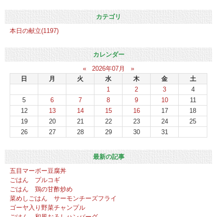
カテゴリ
本日の献立(1197)
カレンダー
«
2026年07月
»
日
月
火
水
木
金
土
1
2
3
4
5
6
7
8
9
10
11
12
13
14
15
16
17
18
19
20
21
22
23
24
25
26
27
28
29
30
31
最新の記事
五目マーボー豆腐丼
ごはん プルコギ
ごはん 鶏の甘酢炒め
菜めしごはん サーモンチーズフライ
ゴーヤ入り野菜チャンプル
ごはん 和風おろしハンバーグ