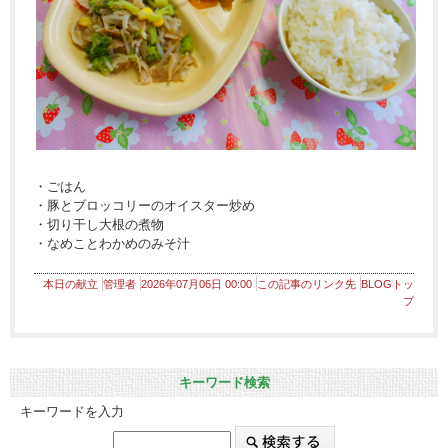
・ごはん
・豚とブロッコリーのオイスター炒め
・切り干し大根の煮物
・なめことわかめのみそ汁
本日の献立
管理者
2026年07月06日 00:00
この記事のリンク先
BLOGトッ
プ
キーワード検索
キーワードを入力