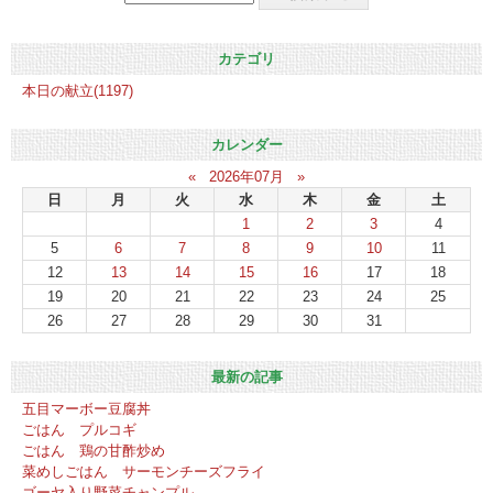
カテゴリ
本日の献立(1197)
カレンダー
«
2026年07月
»
日
月
火
水
木
金
土
1
2
3
4
5
6
7
8
9
10
11
12
13
14
15
16
17
18
19
20
21
22
23
24
25
26
27
28
29
30
31
最新の記事
五目マーボー豆腐丼
ごはん プルコギ
ごはん 鶏の甘酢炒め
菜めしごはん サーモンチーズフライ
ゴーヤ入り野菜チャンプル