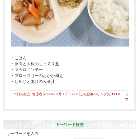
・ごはん
・豚肉と大根のこってり煮
・マカロニソテー
・ブロッコリーのおかか和え
・しめじとあげのみそ汁
本日の献立
管理者
2020年07月06日 12:00
この記事のリンク先
BLOGトッ
プ
キーワード検索
キーワードを入力