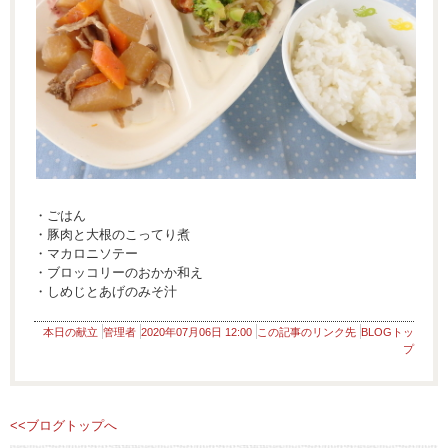
・ごはん
・豚肉と大根のこってり煮
・マカロニソテー
・ブロッコリーのおかか和え
・しめじとあげのみそ汁
本日の献立
管理者
2020年07月06日 12:00
この記事のリンク先
BLOGトッ
プ
<<ブログトップへ