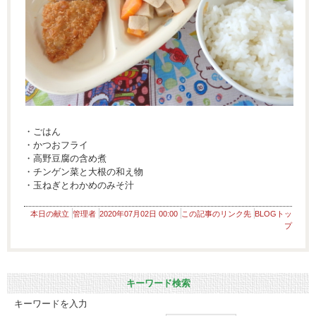
・ごはん
・かつおフライ
・高野豆腐の含め煮
・チンゲン菜と大根の和え物
・玉ねぎとわかめのみそ汁
本日の献立
管理者
2020年07月02日 00:00
この記事のリンク先
BLOGトッ
プ
キーワード検索
キーワードを入力