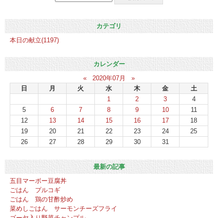
カテゴリ
本日の献立(1197)
カレンダー
«
2020年07月
»
日
月
火
水
木
金
土
1
2
3
4
5
6
7
8
9
10
11
12
13
14
15
16
17
18
19
20
21
22
23
24
25
26
27
28
29
30
31
最新の記事
五目マーボー豆腐丼
ごはん プルコギ
ごはん 鶏の甘酢炒め
菜めしごはん サーモンチーズフライ
ゴーヤ入り野菜チャンプル