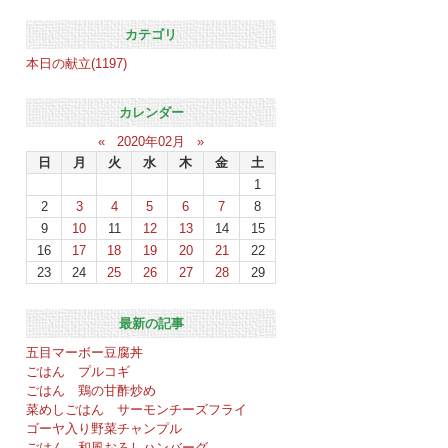
カテゴリ
本日の献立(1197)
カレンダー
«
2020年02月
»
日
月
火
水
木
金
土
1
2
3
4
5
6
7
8
9
10
11
12
13
14
15
16
17
18
19
20
21
22
23
24
25
26
27
28
29
最新の記事
五目マーボー豆腐丼
ごはん プルコギ
ごはん 鶏の甘酢炒め
菜めしごはん サーモンチーズフライ
ゴーヤ入り野菜チャンプル
ごはん 和風おろしハンバーグ