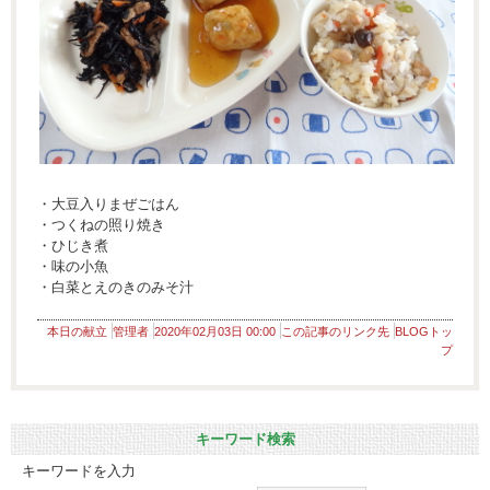
・大豆入りまぜごはん
・つくねの照り焼き
・ひじき煮
・味の小魚
・白菜とえのきのみそ汁
本日の献立
管理者
2020年02月03日 00:00
この記事のリンク先
BLOGトッ
プ
キーワード検索
キーワードを入力