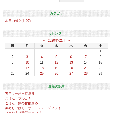
カテゴリ
本日の献立(1197)
カレンダー
«
2020年02月
»
日
月
火
水
木
金
土
1
2
3
4
5
6
7
8
9
10
11
12
13
14
15
16
17
18
19
20
21
22
23
24
25
26
27
28
29
最新の記事
五目マーボー豆腐丼
ごはん プルコギ
ごはん 鶏の甘酢炒め
菜めしごはん サーモンチーズフライ
ゴーヤ入り野菜チャンプル