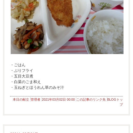
・ごはん
・ぶりフライ
・五目大豆煮
・白菜のごま和え
・玉ねぎとほうれん草のみそ汁
本日の献立
管理者
2021年03月02日 00:00
この記事のリンク先
BLOGトッ
プ