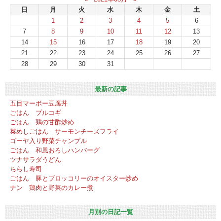
日
月
火
水
木
金
土
1
2
3
4
5
6
7
8
9
10
11
12
13
14
15
16
17
18
19
20
21
22
23
24
25
26
27
28
29
30
31
最新の記事
五目マーボー豆腐丼
ごはん プルコギ
ごはん 鶏の甘酢炒め
菜めしごはん サーモンチーズフライ
ゴーヤ入り野菜チャンプル
ごはん 和風おろしハンバーグ
ツナサラダうどん
ちらし寿司
ごはん 豚とブロッコリーのオイスター炒め
ナン 鶏肉と野菜のカレー煮
月別の日記一覧