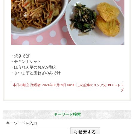
・焼きそば
・チキンナゲット
・ほうれん草のおかか和え
・さつま芋と玉ねぎのみそ汁
本日の献立
管理者
2021年03月09日 00:00
この記事のリンク先
BLOGトッ
プ
キーワード検索
キーワードを入力