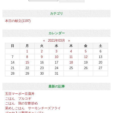
カテゴリ
本日の献立(1197)
カレンダー
«
2021年03月
»
日
月
火
水
木
金
土
1
2
3
4
5
6
7
8
9
10
11
12
13
14
15
16
17
18
19
20
21
22
23
24
25
26
27
28
29
30
31
最新の記事
五目マーボー豆腐丼
ごはん プルコギ
ごはん 鶏の甘酢炒め
菜めしごはん サーモンチーズフライ
ゴーヤ入り野菜チャンプル