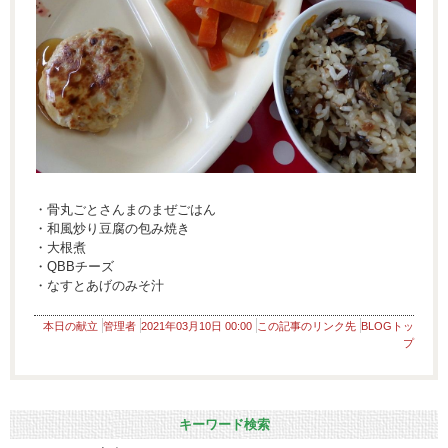
・骨丸ごとさんまのまぜごはん
・和風炒り豆腐の包み焼き
・大根煮
・QBBチーズ
・なすとあげのみそ汁
本日の献立
管理者
2021年03月10日 00:00
この記事のリンク先
BLOGトッ
プ
キーワード検索