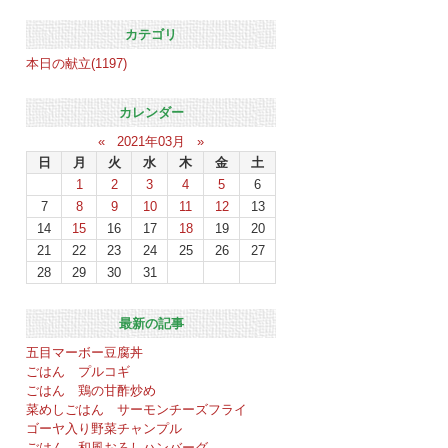
カテゴリ
本日の献立(1197)
カレンダー
«
2021年03月
»
日
月
火
水
木
金
土
1
2
3
4
5
6
7
8
9
10
11
12
13
14
15
16
17
18
19
20
21
22
23
24
25
26
27
28
29
30
31
最新の記事
五目マーボー豆腐丼
ごはん プルコギ
ごはん 鶏の甘酢炒め
菜めしごはん サーモンチーズフライ
ゴーヤ入り野菜チャンプル
ごはん 和風おろしハンバーグ