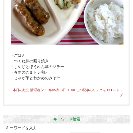
・ごはん
・つくね棒の照り焼き
・しめじとほうれん草のソテー
・春雨のごまドレ和え
・じゃが芋とわかめのみそ汁
本日の献立
管理者
2021年05月13日 00:00
この記事のリンク先
BLOGトッ
プ
キーワード検索
キーワードを入力