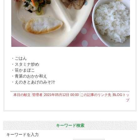
・ごはん
・スタミナ炒め
・笹かまぼこ
・青菜のおかか和え
・えのきとあげのみそ汁
本日の献立
管理者
2021年05月12日 00:00
この記事のリンク先
BLOGトッ
プ
キーワード検索
キーワードを入力