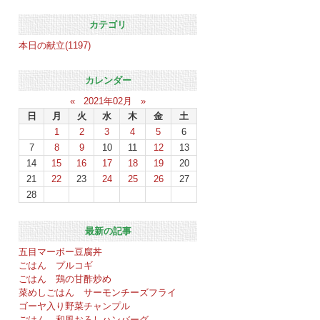
カテゴリ
本日の献立(1197)
カレンダー
«
2021年02月
»
日
月
火
水
木
金
土
1
2
3
4
5
6
7
8
9
10
11
12
13
14
15
16
17
18
19
20
21
22
23
24
25
26
27
28
最新の記事
五目マーボー豆腐丼
ごはん プルコギ
ごはん 鶏の甘酢炒め
菜めしごはん サーモンチーズフライ
ゴーヤ入り野菜チャンプル
ごはん 和風おろしハンバーグ