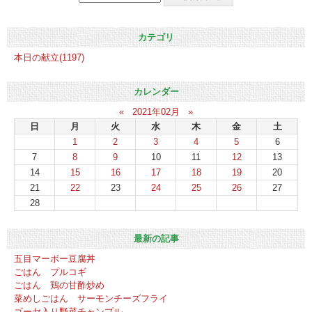
カテゴリ
本日の献立(1197)
カレンダー
«
2021年02月
»
日
月
火
水
木
金
土
1
2
3
4
5
6
7
8
9
10
11
12
13
14
15
16
17
18
19
20
21
22
23
24
25
26
27
28
最新の記事
五目マーボー豆腐丼
ごはん プルコギ
ごはん 鶏の甘酢炒め
菜めしごはん サーモンチーズフライ
ゴーヤ入り野菜チャンプル