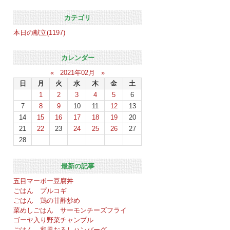
カテゴリ
本日の献立(1197)
カレンダー
«
2021年02月
»
日
月
火
水
木
金
土
1
2
3
4
5
6
7
8
9
10
11
12
13
14
15
16
17
18
19
20
21
22
23
24
25
26
27
28
最新の記事
五目マーボー豆腐丼
ごはん プルコギ
ごはん 鶏の甘酢炒め
菜めしごはん サーモンチーズフライ
ゴーヤ入り野菜チャンプル
ごはん 和風おろしハンバーグ