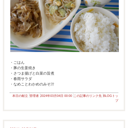
・ごはん
・豚の生姜焼き
・さつま揚げと白菜の旨煮
・春雨サラダ
・なめことわかめのみそ汁
本日の献立
管理者
2024年03月04日 00:00
この記事のリンク先
BLOGトッ
プ