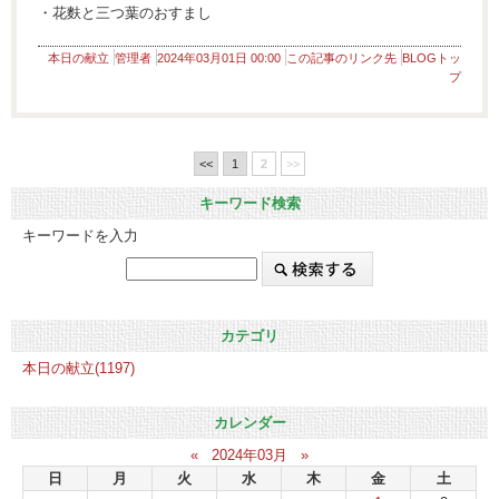
・花麩と三つ葉のおすまし
本日の献立
管理者
2024年03月01日 00:00
この記事のリンク先
BLOGトッ
プ
<<
1
2
>>
キーワード検索
キーワードを入力
カテゴリ
本日の献立(1197)
カレンダー
«
2024年03月
»
日
月
火
水
木
金
土