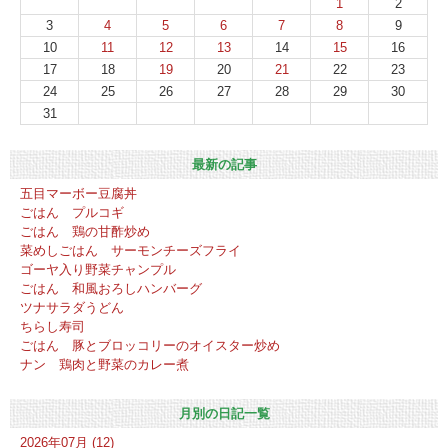
1
2
3
4
5
6
7
8
9
10
11
12
13
14
15
16
17
18
19
20
21
22
23
24
25
26
27
28
29
30
31
最新の記事
五目マーボー豆腐丼
ごはん プルコギ
ごはん 鶏の甘酢炒め
菜めしごはん サーモンチーズフライ
ゴーヤ入り野菜チャンプル
ごはん 和風おろしハンバーグ
ツナサラダうどん
ちらし寿司
ごはん 豚とブロッコリーのオイスター炒め
ナン 鶏肉と野菜のカレー煮
月別の日記一覧
2026年07月 (12)