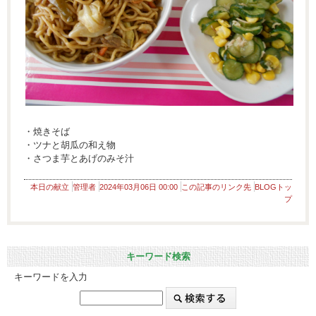
・焼きそば
・ツナと胡瓜の和え物
・さつま芋とあげのみそ汁
本日の献立
管理者
2024年03月06日 00:00
この記事のリンク先
BLOGトッ
プ
キーワード検索
キーワードを入力