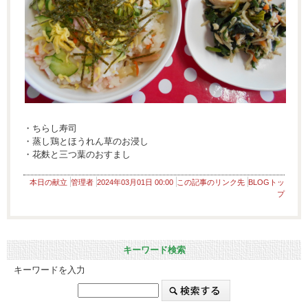
・ちらし寿司
・蒸し鶏とほうれん草のお浸し
・花麩と三つ葉のおすまし
本日の献立
管理者
2024年03月01日 00:00
この記事のリンク先
BLOGトッ
プ
キーワード検索
キーワードを入力