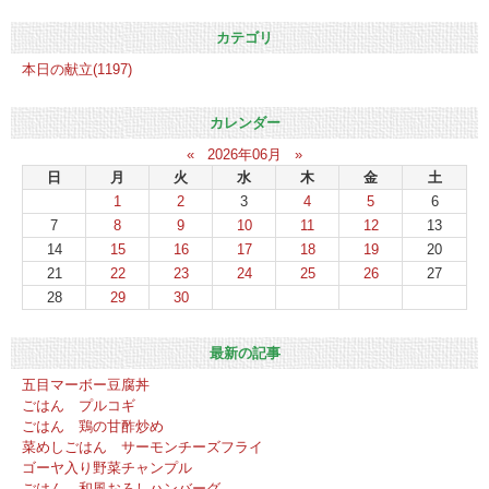
カテゴリ
本日の献立(1197)
カレンダー
«
2026年06月
»
日
月
火
水
木
金
土
1
2
3
4
5
6
7
8
9
10
11
12
13
14
15
16
17
18
19
20
21
22
23
24
25
26
27
28
29
30
最新の記事
五目マーボー豆腐丼
ごはん プルコギ
ごはん 鶏の甘酢炒め
菜めしごはん サーモンチーズフライ
ゴーヤ入り野菜チャンプル
ごはん 和風おろしハンバーグ