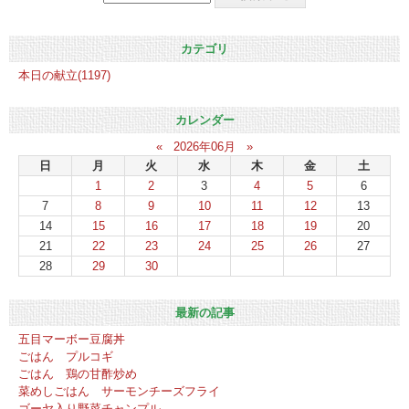
カテゴリ
本日の献立(1197)
カレンダー
«
2026年06月
»
日
月
火
水
木
金
土
1
2
3
4
5
6
7
8
9
10
11
12
13
14
15
16
17
18
19
20
21
22
23
24
25
26
27
28
29
30
最新の記事
五目マーボー豆腐丼
ごはん プルコギ
ごはん 鶏の甘酢炒め
菜めしごはん サーモンチーズフライ
ゴーヤ入り野菜チャンプル