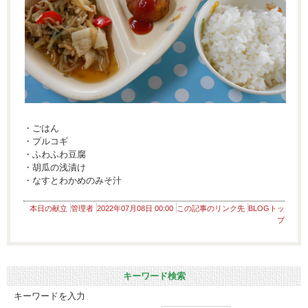
・ごはん
・プルコギ
・ふわふわ豆腐
・胡瓜の浅漬け
・なすとわかめのみそ汁
本日の献立
管理者
2022年07月08日 00:00
この記事のリンク先
BLOGトッ
プ
キーワード検索
キーワードを入力