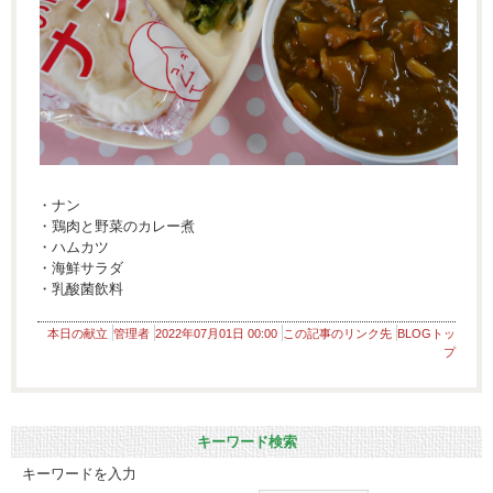
・ナン
・鶏肉と野菜のカレー煮
・ハムカツ
・海鮮サラダ
・乳酸菌飲料
本日の献立
管理者
2022年07月01日 00:00
この記事のリンク先
BLOGトッ
プ
キーワード検索
キーワードを入力