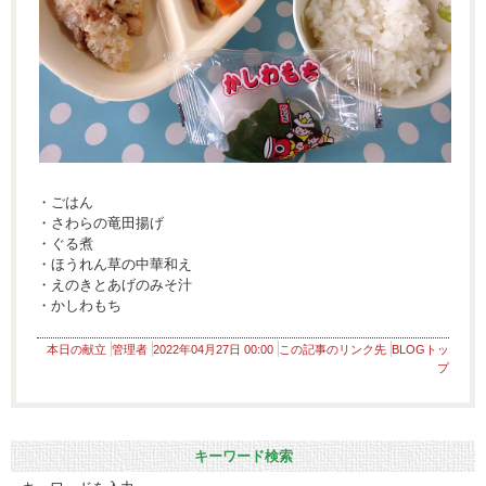
・ごはん
・さわらの竜田揚げ
・ぐる煮
・ほうれん草の中華和え
・えのきとあげのみそ汁
・かしわもち
本日の献立
管理者
2022年04月27日 00:00
この記事のリンク先
BLOGトッ
プ
キーワード検索