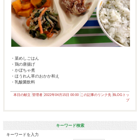
・菜めしごはん
・鶏の唐揚げ
・かぼちゃ煮
・ほうれん草のおかか和え
・乳酸菌飲料
本日の献立
管理者
2022年04月15日 00:00
この記事のリンク先
BLOGトッ
プ
キーワード検索
キーワードを入力