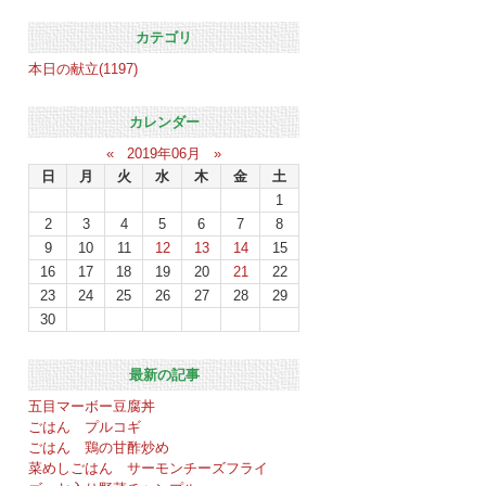
カテゴリ
本日の献立(1197)
カレンダー
«
2019年06月
»
日
月
火
水
木
金
土
1
2
3
4
5
6
7
8
9
10
11
12
13
14
15
16
17
18
19
20
21
22
23
24
25
26
27
28
29
30
最新の記事
五目マーボー豆腐丼
ごはん プルコギ
ごはん 鶏の甘酢炒め
菜めしごはん サーモンチーズフライ