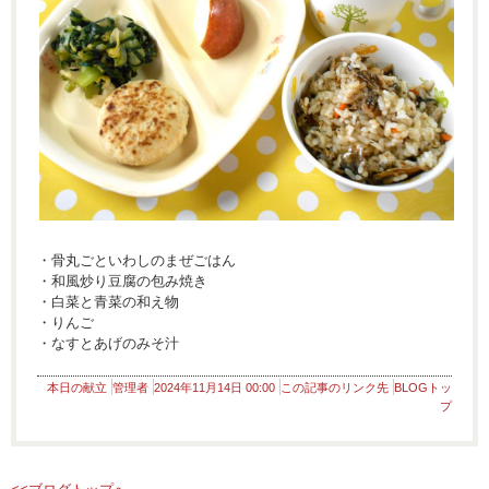
・骨丸ごといわしのまぜごはん
・和風炒り豆腐の包み焼き
・白菜と青菜の和え物
・りんご
・なすとあげのみそ汁
本日の献立
管理者
2024年11月14日 00:00
この記事のリンク先
BLOGトッ
プ