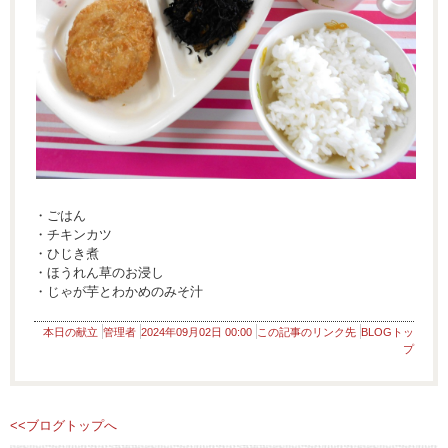
・ごはん
・チキンカツ
・ひじき煮
・ほうれん草のお浸し
・じゃが芋とわかめのみそ汁
本日の献立
管理者
2024年09月02日 00:00
この記事のリンク先
BLOGトッ
プ
<<ブログトップへ