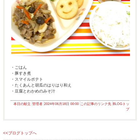
・ごはん
・豚すき煮
・スマイルポテト
・たくあんと胡瓜のはりはり和え
・豆腐とわかめのみそ汁
本日の献立
管理者
2024年06月18日 00:00
この記事のリンク先
BLOGトッ
プ
<<ブログトップへ