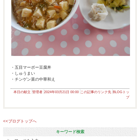
・五目マーボー豆腐丼
・しゅうまい
・チンゲン菜の中華和え
本日の献立
管理者
2024年03月21日 00:00
この記事のリンク先
BLOGトッ
プ
<<ブログトップへ
キーワード検索